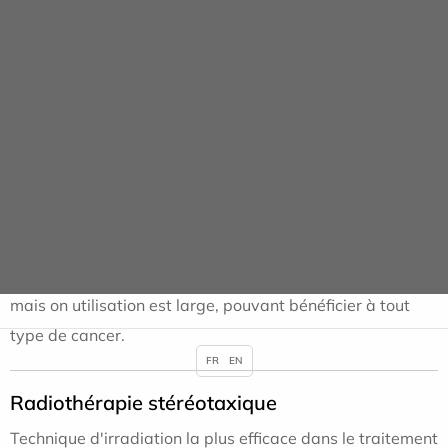
modulation d'intensité. Technique la plus aboutie pour la
radiothérapie de la majorité des cancers, permettant de
délivrer des traitements simples ou complexes, en un
laps de temps très court (quelques minutes par séance).
Elle permet d’épargner au mieux les organes sains situés
près des tumeurs, afin d 'éviter au maximum les effets
secondaires du traitement.
Cette technique est particulièrement bénéfique pour les
cancer de prostate, du canal anal, et ORL (tète et cou),
mais on utilisation est large, pouvant bénéficier à tout
type de cancer.
FR
EN
Radiothérapie stéréotaxique
Technique d'irradiation la plus efficace dans le traitement