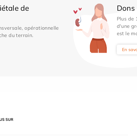
iétale de
Dons 
Plus de
d'une gr
sversale, opérationnelle
est le m
che du terrain.
En savo
US SUR